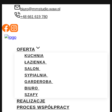
Przejdź
biuro@mmstudio.waw.pl
do
+48 661 619 780
treści
OFERTA
KUCHNIA
ŁAZIENKA
SALON
SYPIALNIA
GARDEROBA
BIURO
SZAFY
REALIZACJE
PROCES WSPÓŁPRACY