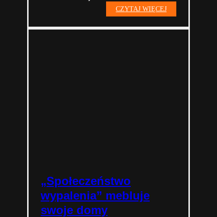
Krok
CZYTAJ WIĘCEJ
8.
Projekt
wykonawczy
„Społeczeństwo
wypalenia” mebluje
swoje domy