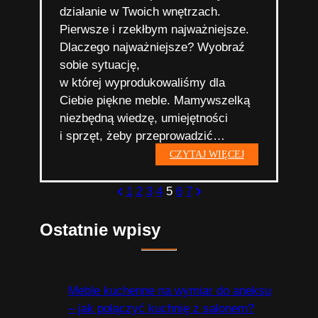
działanie w Twoich wnętrzach.
Pierwsze i rzekłbym najważniejsze.
Dlaczego najważniejsze? Wyobraź
sobie sytuację,
w której wyprodukowaliśmy dla
Ciebie piękne meble. Mamywszelką
niezbędną wiedzę, umiejętności
i sprzęt, żeby przeprowadzić…
Krok
CZYTAJ WIĘCEJ
6.
Pomiary
Stronicowanie
Previous
Next
1
2
3
4
5
6
7
w Twoich wnętrza
Page
Page
wpisów
Ostatnie wpisy
Meble kuchenne na wymiar do aneksu
– jak połączyć kuchnię z salonem?