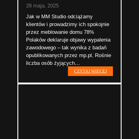
28 maja, 2025
Jak w MM Studio odciążamy
klientów i prowadzimy ich spokojnie
przez meblowanie domu 78%
Polaków deklaruje objawy wypalenia
zawodowego – tak wynika z badań
opublikowanych przez mp.pl. Rośnie
liczba osób żyjących…
„Społeczeństwo
CZYTAJ WIĘCEJ
wypalenia”
mebluje
swoje
domy