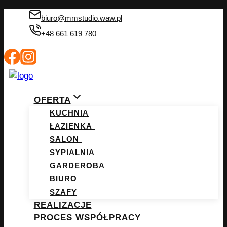
Przejdź
biuro@mmstudio.waw.pl
do
+48 661 619 780
treści
OFERTA
KUCHNIA
ŁAZIENKA
SALON
SYPIALNIA
GARDEROBA
BIURO
SZAFY
REALIZACJE
PROCES WSPÓŁPRACY