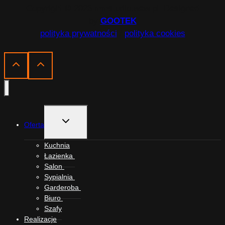
Copyright © 2023 mmstudio.waw.pl. Designed
by
GOOTEK
polityka prywatności
/
polityka cookies
Przełącz
Oferta
menu
podrzędne
Kuchnia
Łazienka
Salon
Sypialnia
Garderoba
Biuro
Szafy
Realizacje